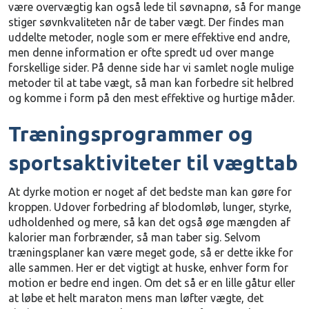
være overvægtig kan også lede til søvnapnø, så for mange
stiger søvnkvaliteten når de taber vægt. Der findes man
uddelte metoder, nogle som er mere effektive end andre,
men denne information er ofte spredt ud over mange
forskellige sider. På denne side har vi samlet nogle mulige
metoder til at tabe vægt, så man kan forbedre sit helbred
og komme i form på den mest effektive og hurtige måder.
Træningsprogrammer og
sportsaktiviteter til vægttab
At dyrke motion er noget af det bedste man kan gøre for
kroppen. Udover forbedring af blodomløb, lunger, styrke,
udholdenhed og mere, så kan det også øge mængden af
kalorier man forbrænder, så man taber sig. Selvom
træningsplaner kan være meget gode, så er dette ikke for
alle sammen. Her er det vigtigt at huske, enhver form for
motion er bedre end ingen. Om det så er en lille gåtur eller
at løbe et helt maraton mens man løfter vægte, det