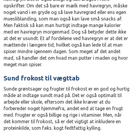
opskrifter. Om det så bare er mælk med havregryn, måske
noget vand i en gryde og så lave havregrød eller ens egen
muesliblanding, som man også kan lave små snacks af.
Men faktisk så kan man hurtigt indtage mange kalorier
med en havregryn morgenmad. Dog så betyder dette ikke
at det er usundt. Et af fordelene ved havregryn er at det er
mættende i længere tid, hvilket også kan lede til at man
spiser mindre igennem dagen. Som meget af det andet
mad, så handler det om hvad man putter i maden og hvor
meget man spiser.
Sund frokost til vægttab
Sunde grøntsager og frugter til frokost er en god og hurtig
måde at indtage sundt mad på. Det er også optimalt til
arbejde eller skole, eftersom det ikke kræver at du
forbereder noget hjemmefra, andet end at tage en frugt
med. Frugter er også billige og rige i vitaminer. Men, når
det kommer til frokost, så er det vigtigt at inkludere en
proteinkilde, som f.eks. kogt fedtfattig kylling.