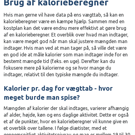
Brug af kalorieberegner
Hvis man gerne vil have data på ens vægttab, så kan en
kalorieberegner være en kæmpe hjælp. Sammen med en
kostplan kan det være endnu mere effektivt at gøre brug
af en kalorieberegner. Et overblik over hvad man indtager,
kan være meget god når man skal justere mængden man
indtager. Hvis man ved at man tager på, så ville det være
en god ide at måle kalorier som man indtager inde for en
bestemt mængde tid (f.eks. en uge). Derefter kan du
fokusere mere på kalorierne og se hvor mange du
indtager, relativt til den typiske mængde du indtager.
Kalorier pr. dag for vægttab - hvor
meget burde man spise?
Mængden af kalorier der skal indtages, varierer afhængig
af alder, højde, køn og ens daglige aktivitet. Dette er også
et af de punkter, hvor en kalorieberegner vil kunne give en
et overblik over tallene. I følge diætister, med et
gennemsnitligt aktivitetsniveau og man er mellem 19 til 30